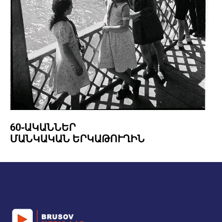
60֊ԱԿԱՆՆԵՐ
ՄԱՆԿԱԿԱՆ ԵՐԿԱԹՈՒՂԻՆ