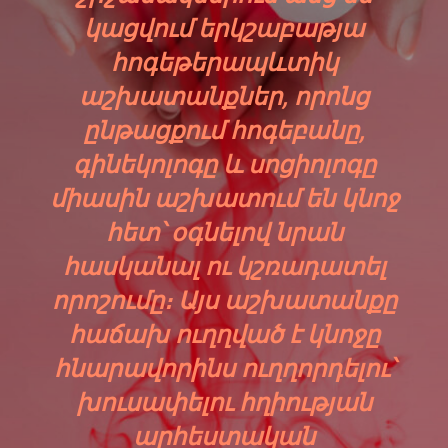
կացվում երկշաբաթյա
հոգեթերապևտիկ
աշխատանքներ, որոնց
ընթացքում հոգեբանը,
գինեկոլոգը և սոցիոլոգը
միասին աշխատում են կնոջ
հետ՝ օգնելով նրան
հասկանալ ու կշռադատել
որոշումը։ Այս աշխատանքը
հաճախ ուղղված է կնոջը
հնարավորինս ուղղորդելու՝
խուսափելու հղիության
արհեստական