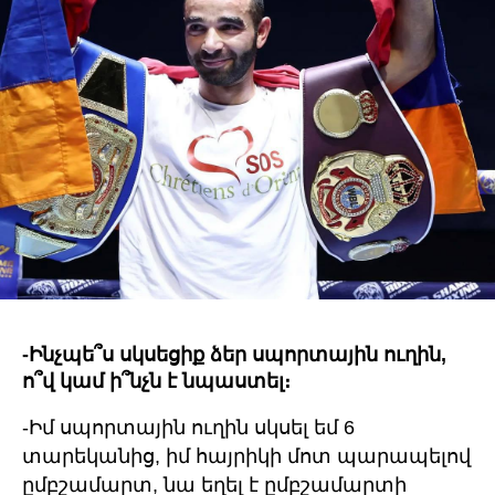
-Ինչպե՞ս սկսեցիք ձեր սպորտային ուղին,
ո՞վ կամ ի՞նչն է նպաստել։
-Իմ սպորտային ուղին սկսել եմ 6
տարեկանից, իմ հայրիկի մոտ պարապելով
ըմբշամարտ, նա եղել է ըմբշամարտի