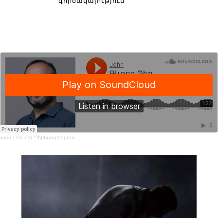
գործակալություն
John
·
Գևորգ Պերկուպերկյան