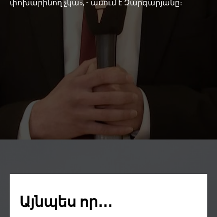
փոխարինող չկա», - ասում է Զարգարյանը։
Այնպես որ․․․