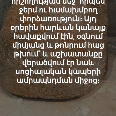
հիշողության մեջ՝ որպես
ջերմ ու համախմբող
փորձառություն։ Այդ
օրերին հարևան կանայք
հավաքվում էին, օգնում
միմյանց և թոնրում հաց
թխում՝ և աշխատանքը
վերածվում էր նաև
սոցիալական կապերի
ամրապնդման միջոց։