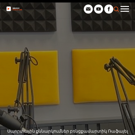
Սպորտային քննարկումներ բռնցքամարտիկ Ռաֆայել