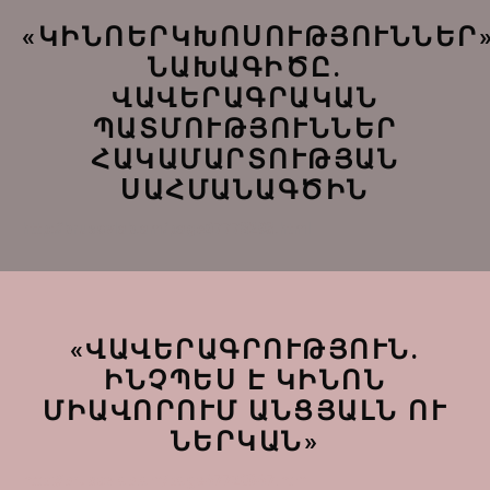
«ԿԻՆՈԵՐԿԽՈՍՈՒԹՅՈՒՆՆԵՐ
ՆԱԽԱԳԻԾԸ.
ՎԱՎԵՐԱԳՐԱԿԱՆ
ՊԱՏՄՈՒԹՅՈՒՆՆԵՐ
ՀԱԿԱՄԱՐՏՈՒԹՅԱՆ
ՍԱՀՄԱՆԱԳԾԻՆ
http://brusovlab.am/page67778293.html
«ՎԱՎԵՐԱԳՐՈՒԹՅՈՒՆ.
ԻՆՉՊԵՍ Է ԿԻՆՈՆ
ՄԻԱՎՈՐՈՒՄ ԱՆՑՅԱԼՆ ՈՒ
ՆԵՐԿԱՆ»
http://brusovlab.am/page67720867.html