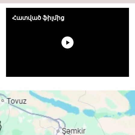
Հատված ֆիլմից