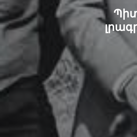
Պիտ
լրագ