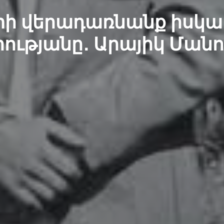
ի վերադառնանք իսկ
րությանը․ Արայիկ Մանո