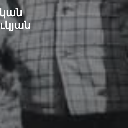
ական
ւկյան