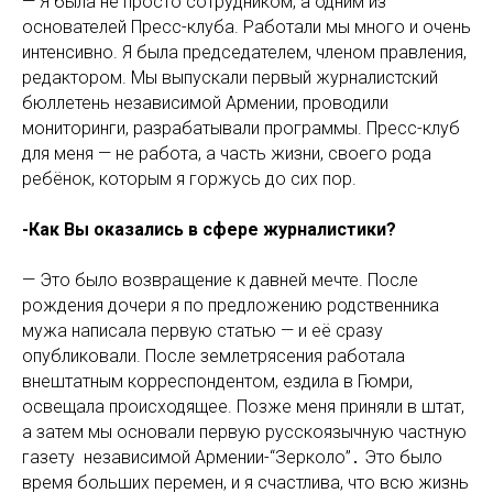
— Я была не просто сотрудником, а одним из
основателей Пресс-клуба. Работали мы много и очень
интенсивно. Я была председателем, членом правления,
редактором. Мы выпускали первый журналистский
бюллетень независимой Армении, проводили
мониторинги, разрабатывали программы. Пресс-клуб
для меня — не работа, а часть жизни, своего рода
ребёнок, которым я горжусь до сих пор.
-Как Вы оказались в сфере журналистики?
— Это было возвращение к давней мечте. После
рождения дочери я по предложению родственника
мужа написала первую статью — и её сразу
опубликовали. После землетрясения работала
внештатным корреспондентом, ездила в Гюмри,
освещала происходящее. Позже меня приняли в штат,
а затем мы основали первую русскоязычную частную
газету
независимой Армении-“Зерколо”․
Это было
время больших перемен, и я счастлива, что всю жизнь