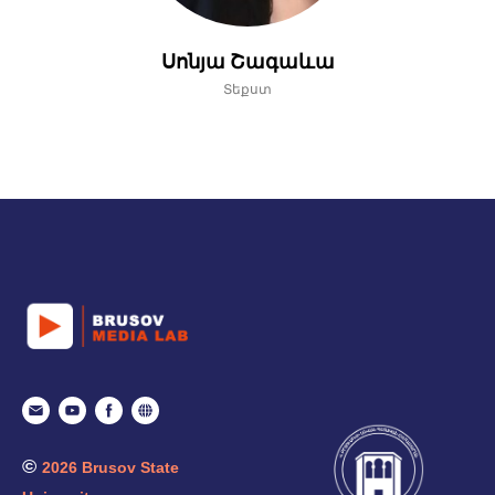
Սոնյա Շագաևա
Տեքստ
©
2026 Brusov State