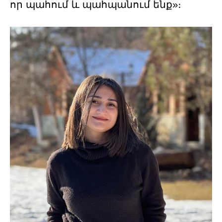
որ պահում և պահպանում ենք»։