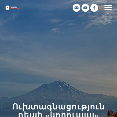
Ուխտագնացություն
դեպի «կորուսյալ»