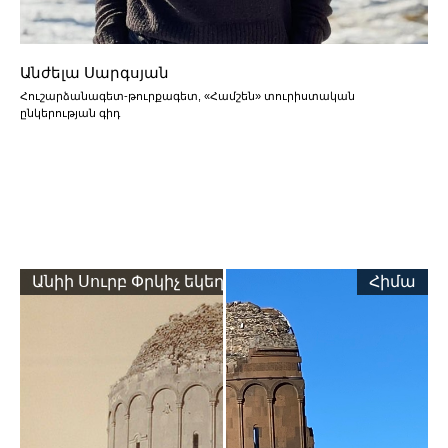
Անժելա Սարգսյան
Հուշարձանագետ-թուրքագետ, «Համշեն» տուրիստական
ընկերության գիդ
Անիի Սուրբ Փրկիչ եկեղեցին առաջ
Հիմա