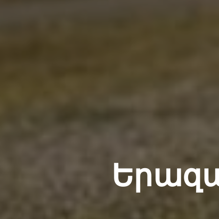
Երազա