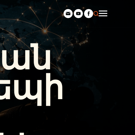
կան
դեպի