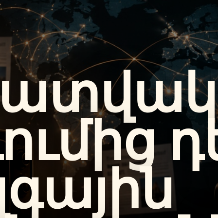
կատվա
ումից 
զգային