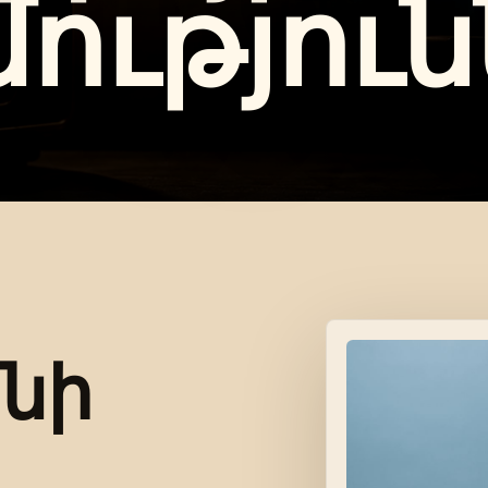
ություն
նի