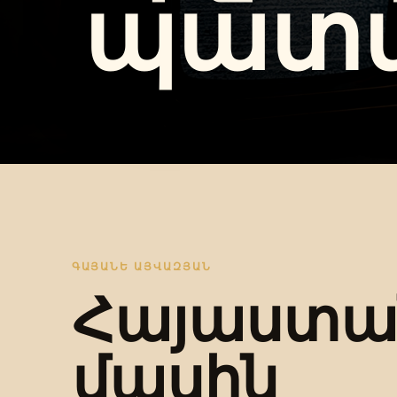
պատմ
ԳԱՅԱՆԵ ԱՅՎԱԶՅԱՆ
Հայաստա
մասին