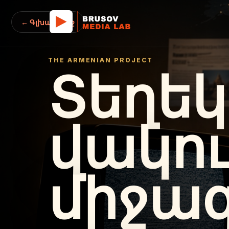
← Գլխավոր էջ
THE ARMENIAN PROJECT
Տեղե
վակու
միջա