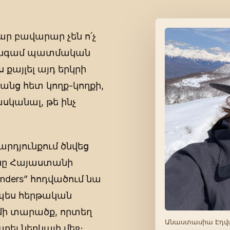
ար բավարար չեն ո՛չ
ոչ անգամ պատմական
քայլել այդ երկրի
րանց հետ կողք-կողքի,
սկանալ, թե ինչ
րդյունքում ծնվեց
նը Հայաստանի
Wonders” հոդվածում նա
րպես հերթական
ս մի տարածք, որտեղ
Անաստասիա Էդվ
րել ներկայի մեջ։