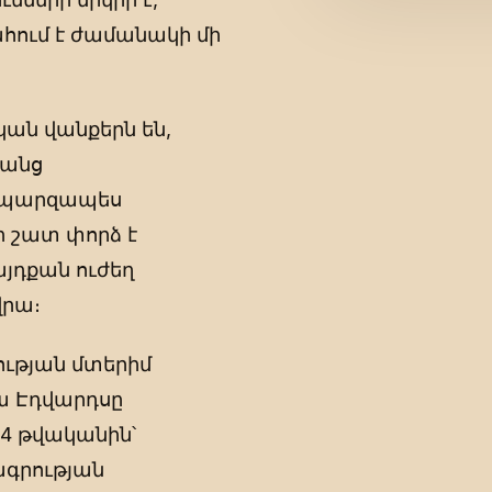
ահում է ժամանակի մի
ան վանքերն են,
կանց
ը պարզապես
ի շատ փորձ է
այդքան ուժեղ
վրա։
պության մտերիմ
ա Էդվարդսը
4 թվականին՝
գրության