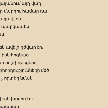
այանում այդ վաղ
որ մարդու համար դա
ացավ, որ
ը պարզապես
աս։
ն ավելի դժվար էր։
, իսկ հոգնած
 ու շփոթեցնող
հորդությունների մեծ
լ, որտեղ նման
իան խոսում ու
վրոպական