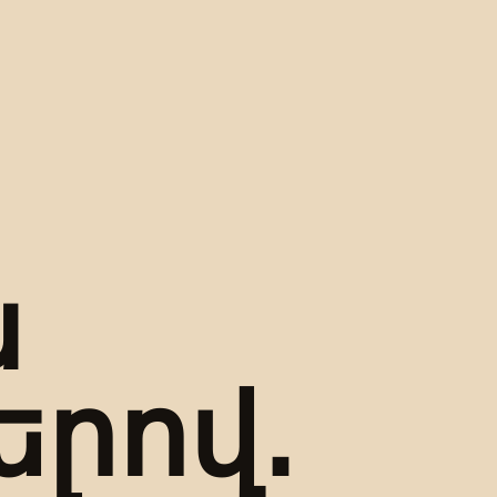
ա
երով․