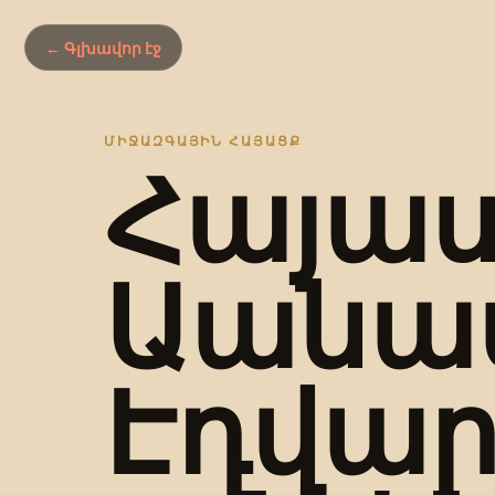
← Գլխավոր էջ
ՄԻՋԱԶԳԱՅԻՆ ՀԱՅԱՑՔ
Հայաս
Աանա
Էդվար