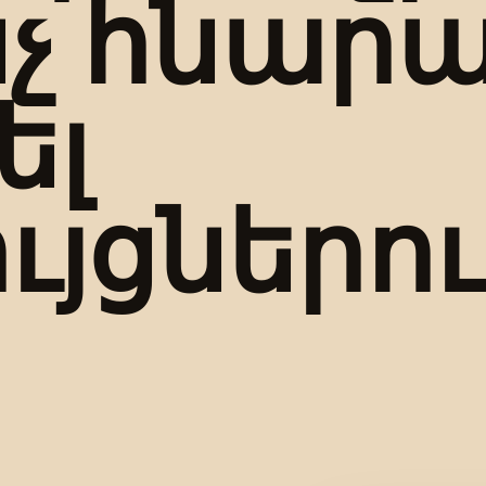
ինչ հնար
ել
ւյցներո