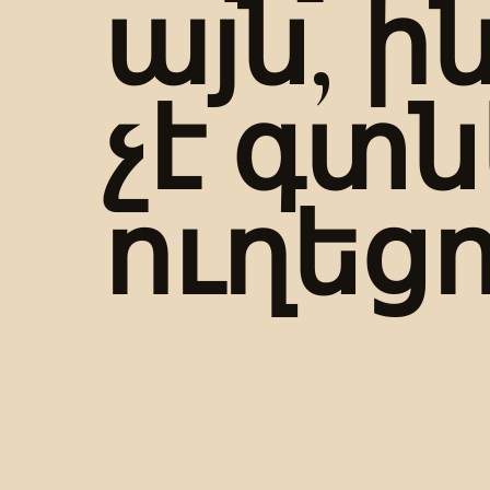
այն, 
չէ գտն
ուղեցո