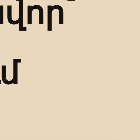
ավոր
ւմ