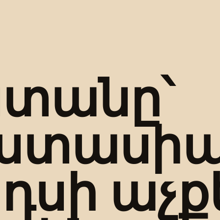
տանը՝
ստասի
դսի աչք