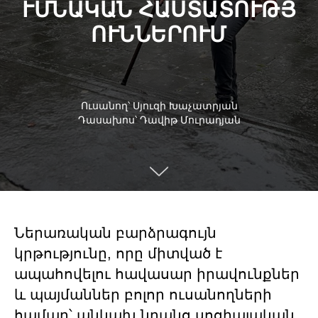
ՒՄՆԱԿԱՆ ՀԱՍՏԱՏՈՒԹՅ
ՈՒՆՆԵՐՈՒՄ
Ուսանող՝ Սյուզի Խաչատրյան
Դասախոս՝ Դավիթ Մուրադյան
Ներառական բարձրագույն
կրթությունը, որը միտված է
ապահովելու հավասար իրավունքներ
և պայմաններ բոլոր ուսանողների
համար՝ անկախ նրանց սոցիալական,