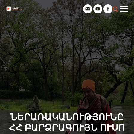
ՆԵՐԱՌԱԿԱՆՈՒԹՅՈՒՆԸ
ՀՀ ԲԱՐՁՐԱԳՈՒՅՆ ՈՒՍՈ